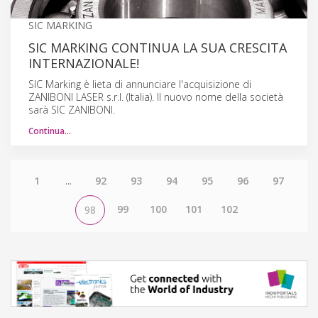
SIC MARKING
SIC MARKING CONTINUA LA SUA CRESCITA
INTERNAZIONALE!
SIC Marking è lieta di annunciare l'acquisizione di
ZANIBONI LASER s.r.l. (Italia). Il nuovo nome della società
sarà SIC ZANIBONI.
Continua…
1
...
92
93
94
95
96
97
99
100
101
102
98