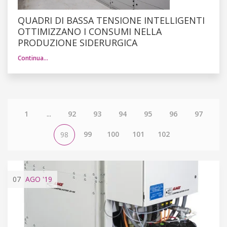
QUADRI DI BASSA TENSIONE INTELLIGENTI
OTTIMIZZANO I CONSUMI NELLA
PRODUZIONE SIDERURGICA
Continua…
1
...
92
93
94
95
96
97
99
100
101
102
98
07
AGO
'19