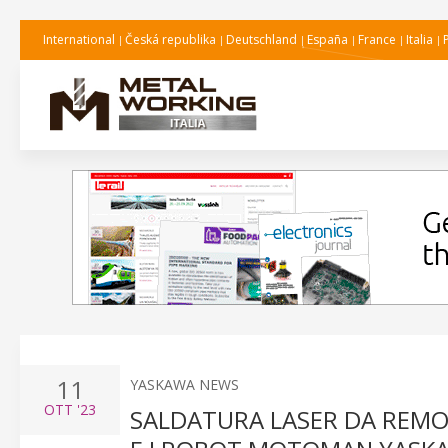
International
Česká republika
Deutschland
España
France
Italia
11
YASKAWA NEWS
OTT
'23
SALDATURA LASER DA REMO