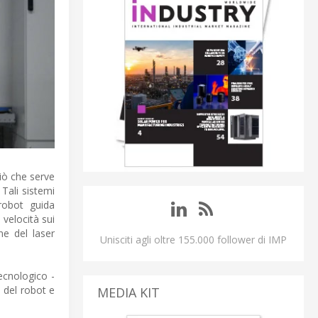
iò che serve
Tali sistemi
robot guida
 velocità sui
ne del laser
Unisciti agli oltre 155.000 follower di IMP
ecnologico -
 del robot e
MEDIA KIT