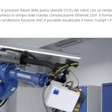
 le posizioni future della punta utensile (TCP) del robot con un tempo
rasmessi in tempo reale tramite comunicazione Ethernet UDP. Il format
e un’ulteriore funzione VNC è possibile visualizzare il menu Trumpf I-P