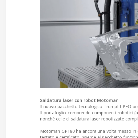
Saldatura laser con robot Motoman
Il nuovo pacchetto tecnologico Trumpf I-PFO amp
Il portafoglio comprende componenti robotici (a
nonché celle di saldatura laser robotizzate comple
Motoman GP180 ha ancora una volta messo in evi
testato e certificato insieme al pacchetto funzion