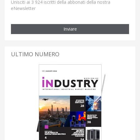
Unisciti ai 3 924 iscritti della abbonati della nostra
eNewsletter
Inviare
ULTIMO NUMERO