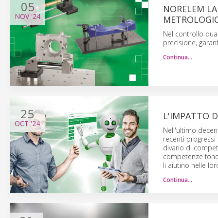
05
NORELEM LAN
NOV
'24
METROLOGI
Nel controllo qua
precisione, garan
Continua…
25
L'IMPATTO 
OCT
'24
Nell'ultimo decenn
recenti progressi
divario di compet
competenze fondam
li aiutino nelle lo
Continua…