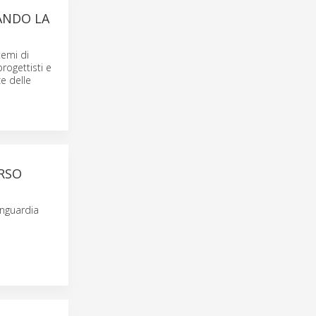
ANDO LA
temi di
rogettisti e
ze delle
ORSO
anguardia