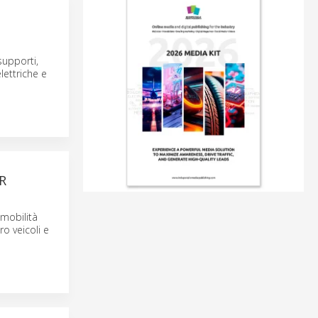
supporti,
lettriche e
R
a mobilità
ro veicoli e