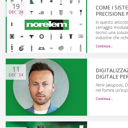
19
COME I SIS
DEC
'24
PRECISIONE
In questo articol
serraggio modular
tecnici una soluzi
industrie che ric
Continua…
11
DIGITALIZZA
DEC
'24
DIGITALE PER
Almir Jakupovic, 
nel fornire un'esp
Continua…