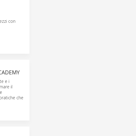
pezzi con
ACADEMY
e e i
mare il
le
pratiche che