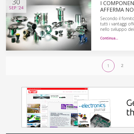
30
I COMPONEN
SEP
'24
AFFERMA NO
Secondo il fornit
tutti i vantaggi of
nello sviluppo dei
Continua…
2
1