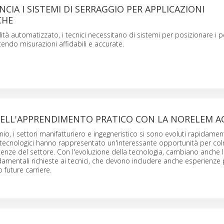
CIA I SISTEMI DI SERRAGGIO PER APPLICAZIONI
CHE
lità automatizzato, i tecnici necessitano di sistemi per posizionare i 
tendo misurazioni affidabili e accurate.
DELL'APPRENDIMENTO PRATICO CON LA NORELEM 
io, i settori manifatturiero e ingegneristico si sono evoluti rapidament
 tecnologici hanno rappresentato un'interessante opportunità per col
enze del settore. Con l'evoluzione della tecnologia, cambiano anche 
entali richieste ai tecnici, che devono includere anche esperienze 
ro future carriere.