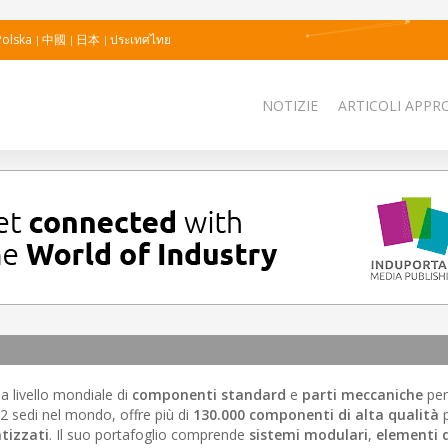
Polska
中國
日本
ประเทศไทย
NOTIZIE
ARTICOLI APPRO
 a livello mondiale di
componenti standard
e
parti meccaniche
per 
2 sedi nel mondo, offre più di
130.000 componenti di alta qualità
p
tizzati
. Il suo portafoglio comprende
sistemi modulari
,
elementi d