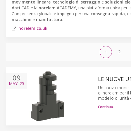
movimento lineare
,
tecnologie di serraggio
e
soluzioni el
dati CAD
e la
norelem ACADEMY
, una piattaforma unica per 
Con presenza globale e impegno per una
consegna rapida
, n
macchine
e
manifattura
.
norelem.co.uk
2
1
09
LE NUOVE U
MAY
'25
Un nuovo modello
di norelem per il
modello di unità d
Continua…