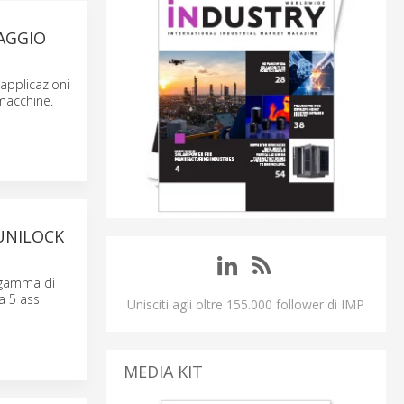
AGGIO
 applicazioni
 macchine.
 UNILOCK
a gamma di
a 5 assi
Unisciti agli oltre 155.000 follower di IMP
MEDIA KIT