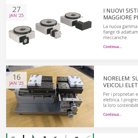
27
I NUOVI SI
JAN
'25
MAGGIORE P
La nuova gamma c
flange di adattam
meccaniche.
Continua…
16
NORELEM: SUP
JAN
'25
VEICOLI ELET
Per i proprietari e
elettrica. I progre
la loro sostenibili
Continua…