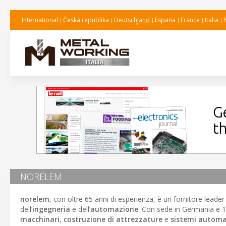
International
Česká republika
Deutschland
España
France
Italia
NORELEM
norelem
, con oltre 65 anni di esperienza, è un fornitore leader
dell’
ingegneria
e dell’
automazione
. Con sede in Germania e 1
macchinari
,
costruzione di attrezzature
e
sistemi automa