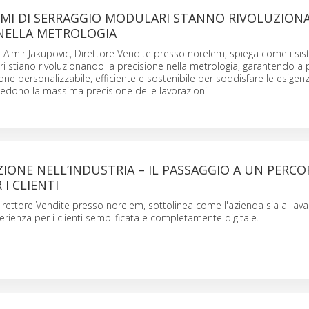
TEMI DI SERRAGGIO MODULARI STANNO RIVOLUZION
 NELLA METROLOGIA
o Almir Jakupovic, Direttore Vendite presso norelem, spiega come i sis
i stiano rivoluzionando la precisione nella metrologia, garantendo a p
one personalizzabile, efficiente e sostenibile per soddisfare le esigen
hiedono la massima precisione delle lavorazioni.
ZIONE NELL’INDUSTRIA – IL PASSAGGIO A UN PERC
 I CLIENTI
Direttore Vendite presso norelem, sottolinea come l'azienda sia all'av
erienza per i clienti semplificata e completamente digitale.