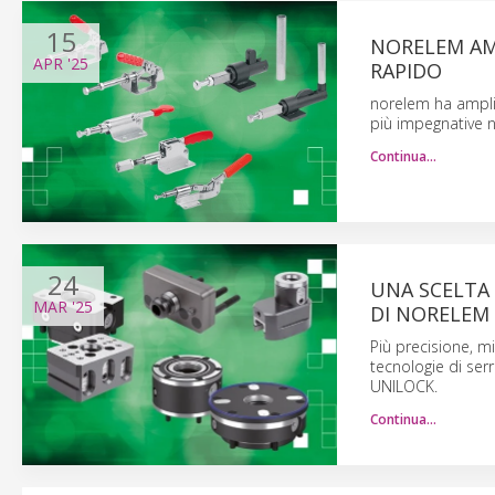
15
NORELEM AM
APR
'25
RAPIDO
norelem ha amplia
più impegnative n
Continua…
24
UNA SCELTA 
MAR
'25
DI NORELEM
Più precisione, 
tecnologie di serr
UNILOCK.
Continua…