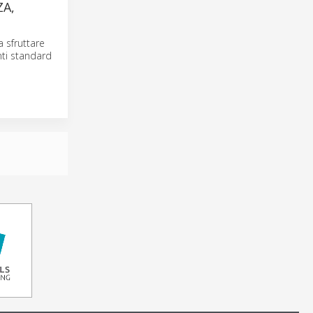
A,
 sfruttare
enti standard