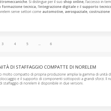
ettromeccaniche
. Si distingue per il suo
shop online
, l’accesso in te
la
formazione tecnica
, l’
integrazione digitale
e il
supporto tecnico
orelem serve settori come
automotive
,
aerospaziale
,
costruzione 
3
4
5
...
6
NITÀ DI STAFFAGGIO COMPATTE DI NORELEM
 molto compatto di propria produzione amplia la gamma di unità di 
 bloccaggio e il supporto di componenti sottoposti a grandi sforzi. Il 
i staffaggio di norelem è disponibile in due versioni.