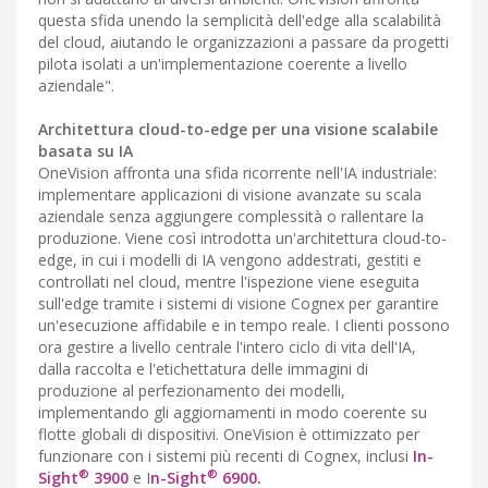
questa sfida unendo la semplicità dell'edge alla scalabilità
del cloud, aiutando le organizzazioni a passare da progetti
pilota isolati a un'implementazione coerente a livello
aziendale".
Architettura cloud-to-edge per una visione scalabile
basata su IA
OneVision affronta una sfida ricorrente nell'IA industriale:
implementare applicazioni di visione avanzate su scala
aziendale senza aggiungere complessità o rallentare la
produzione. Viene così introdotta un'architettura cloud-to-
edge, in cui i modelli di IA vengono addestrati, gestiti e
controllati nel cloud, mentre l'ispezione viene eseguita
sull'edge tramite i sistemi di visione Cognex per garantire
un'esecuzione affidabile e in tempo reale. I clienti possono
ora gestire a livello centrale l'intero ciclo di vita dell'IA,
dalla raccolta e l'etichettatura delle immagini di
produzione al perfezionamento dei modelli,
implementando gli aggiornamenti in modo coerente su
flotte globali di dispositivi. OneVision è ottimizzato per
funzionare con i sistemi più recenti di Cognex, inclusi
In-
®
®
Sight
3900
e I
n-Sight
6900.