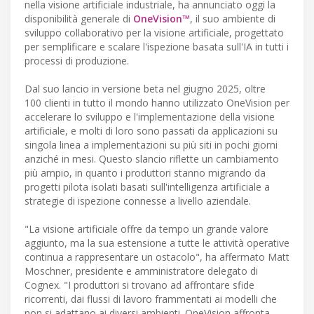
nella visione artificiale industriale, ha annunciato oggi la
disponibilità generale di
OneVision™
, il suo ambiente di
sviluppo collaborativo per la visione artificiale, progettato
per semplificare e scalare l'ispezione basata sull'IA in tutti i
processi di produzione.
Dal suo lancio in versione beta nel giugno 2025, oltre
100 clienti in tutto il mondo hanno utilizzato OneVision per
accelerare lo sviluppo e l'implementazione della visione
artificiale, e molti di loro sono passati da applicazioni su
singola linea a implementazioni su più siti in pochi giorni
anziché in mesi. Questo slancio riflette un cambiamento
più ampio, in quanto i produttori stanno migrando da
progetti pilota isolati basati sull'intelligenza artificiale a
strategie di ispezione connesse a livello aziendale.
"La visione artificiale offre da tempo un grande valore
aggiunto, ma la sua estensione a tutte le attività operative
continua a rappresentare un ostacolo", ha affermato Matt
Moschner, presidente e amministratore delegato di
Cognex. "I produttori si trovano ad affrontare sfide
ricorrenti, dai flussi di lavoro frammentati ai modelli che
non si adattano ai diversi ambienti. OneVision affronta