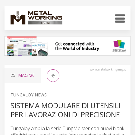
www.metalworkingmag.it
25
MAG
'26
TUNGALOY NEWS
SISTEMA MODULARE DI UTENSILI
PER LAVORAZIONI DI PRECISIONE
Tungaloy amplia la serie TungMeister con nuovi blank
cilindrici per utensili a testa intercambiabile destinati a