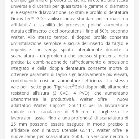
universale di utensili per quasi tutte le gamme di diametro
e le esigenze di lavorazione. Lo stabile profilo di dentatura
Groov-tec™ GD stabilisce nuovi standard per la massima
affidabilità e stabilità del processo, poiché aumenta la
durata dell'inserto e del portautensili fino al 50%, secondo
Walter. Allo stesso tempo, il doppio profilo consente
un'installazione semplice e sicura dell'inserto da taglio e
impedisce che venga spinto lateralmente durante la
scanalatura - un problema che spesso si presenta nella
pratica! La combinazione del raffreddamento di precisione
integrato e della doppia dentatura consente inoltre di
ottenere parametri di taglio significativamente più elevati,
contribuendo così ad aumentare l'efficienza. Lo stesso
®
vale per i sette gradi Tiger-tec
Gold disponibili, altamente
resistenti all'usura (3 CVD, 4 PVD), che aumentano
ulteriormente la produttività. Walter offre i nuovi
adattatori Walter Capto™ G5011-C per la lavorazione
radiale con scanalature di 3-6 mm di larghezza. Le
lavorazioni assiali fino a una profondità di scanalatura di
25 mm possono essere eseguite in modo preciso e
affidabile con il nuovo utensile G5111. Walter offre le
nuove lame per scanalatura G504.. in versione neutra o