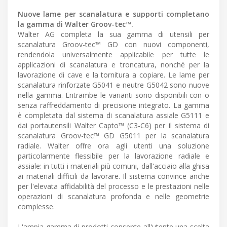
Nuove lame per scanalatura e supporti completano
la gamma di Walter Groov-tec™.
Walter AG completa la sua gamma di utensili per
scanalatura Groov-tec™ GD con nuovi componenti,
rendendola universalmente applicabile per tutte le
applicazioni di scanalatura e troncatura, nonché per la
lavorazione di cave e la tornitura a copiare. Le lame per
scanalatura rinforzate G5041 e neutre G5042 sono nuove
nella gamma. Entrambe le varianti sono disponibili con o
senza raffreddamento di precisione integrato. La gamma
è completata dal sistema di scanalatura assiale G5111 e
dai portautensili Walter Capto™ (C3-C6) per il sistema di
scanalatura Groov-tec™ GD G5011 per la scanalatura
radiale. Walter offre ora agli utenti una soluzione
particolarmente flessibile per la lavorazione radiale e
assiale: in tutti i materiali più comuni, dall'acciaio alla ghisa
ai materiali difficili da lavorare. Il sistema convince anche
per l'elevata affidabilità del processo e le prestazioni nelle
operazioni di scanalatura profonda e nelle geometrie
complesse.
L'ampia gamma di prodotti consente all'utente una scelta