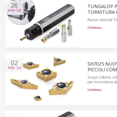
26
TUNGALOY P
APR
'24
TORNITURA 
Nuovo utensile Tin
Continua…
02
SH7025 NUO
FEB
'24
PICCOLI CO
Scopri l’ultimo sv
per la tornitura di
Continua…