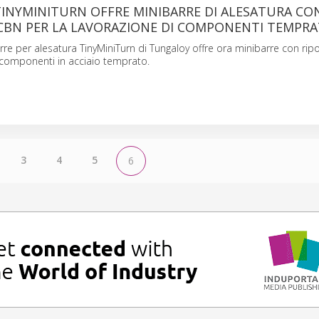
INYMINITURN OFFRE MINIBARRE DI ALESATURA CO
 CBN PER LA LAVORAZIONE DI COMPONENTI TEMPRA
arre per alesatura TinyMiniTurn di Tungaloy offre ora minibarre con rip
i componenti in acciaio temprato.
3
4
5
6