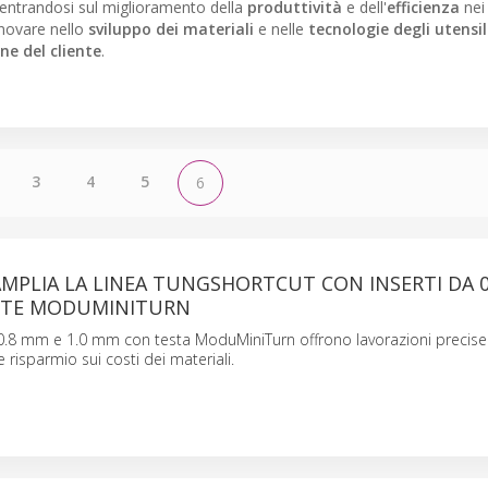
centrandosi sul miglioramento della
produttività
e dell'
efficienza
nei 
nnovare nello
sviluppo dei materiali
e nelle
tecnologie degli utensil
ne del cliente
.
3
4
5
6
MPLIA LA LINEA TUNGSHORTCUT CON INSERTI DA 0
ESTE MODUMINITURN
a 0.8 mm e 1.0 mm con testa ModuMiniTurn offrono lavorazioni precise e
e risparmio sui costi dei materiali.