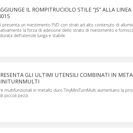
GIUNGE IL ROMPITRUCIOLO STILE “JS” ALLA LINEA 
8015
 presenta un rivestimento PVD con strati ad alto contenuto di allumi
icativamente la forza di adesione dello strato di rivestimento e fornis
 durata dell'utensile lunga e stabile.
ESENTA GLI ULTIMI UTENSILI COMBINATI IN MET
INITURNMULTI
e multifunzionali in metallo duro TinyMiniTurnMulti aumentano la prod
di piccoli pezzi.