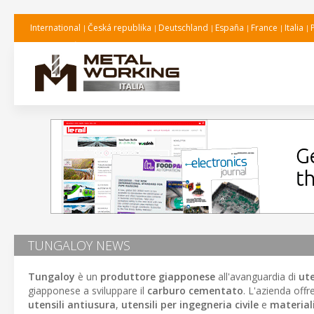
International
Česká republika
Deutschland
España
France
Italia
TUNGALOY NEWS
Tungaloy
è un
produttore giapponese
all'avanguardia di
ute
giapponese a sviluppare il
carburo cementato
. L'azienda off
utensili antiusura
,
utensili per ingegneria civile
e
materiali