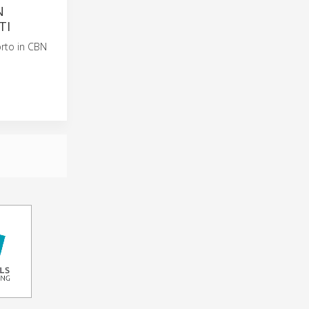
N
TI
orto in CBN