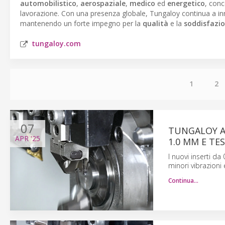
automobilistico
,
aerospaziale
,
medico
ed
energetico
, con
lavorazione. Con una presenza globale, Tungaloy continua a i
mantenendo un forte impegno per la
qualità
e la
soddisfazio
tungaloy.com
1
2
07
TUNGALOY A
APR
'25
1.0 MM E T
I nuovi inserti d
minori vibrazioni 
Continua…