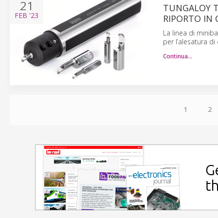
21
TUNGALOY T
FEB
'23
RIPORTO IN
La linea di minib
per l’alesatura d
Continua…
1
2