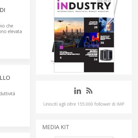
DI
nio che
cono elevata
ALLO
uttività
Unisciti agli oltre 155.000 follower di IMP
MEDIA KIT