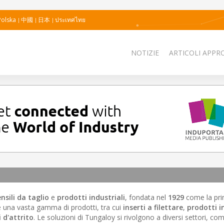
Polska
中國
日本
ประเทศไทย
NOTIZIE
ARTICOLI APPRO
nsili da taglio
e
prodotti industriali
, fondata nel
1929
come la pri
re una vasta gamma di prodotti, tra cui
inserti a filettare
,
prodotti i
 d'attrito
. Le soluzioni di Tungaloy si rivolgono a diversi settori, co