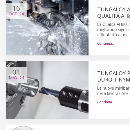
16
TUNGALOY AG
OCT
'24
QUALITÀ AH
La qualità AH8015
migliorano signif
affidabilità e una
Continua…
01
TUNGALOY PR
MAY
'24
DURO TINYM
Le nuove minibarr
nella lavorazione 
Continua…