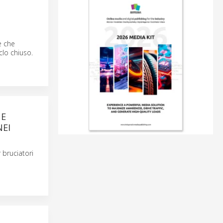
e che
clo chiuso.
 E
NEI
 bruciatori