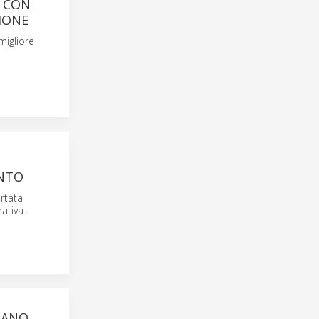
I CON
IONE
migliore
ANTO
rtata
ativa.
RANO