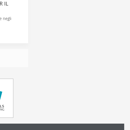
 IL
e negli