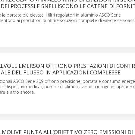
A DEI PROCESSI E SNELLISCONO LE CATENE DI FORN
 le portate più elevate, i filtri regolatori in alluminio ASCO Serie
ntono ai produttori di offrire soluzioni complete di valvole servoassi
ALVOLE EMERSON OFFRONO PRESTAZIONI DI CONT
LE DEL FLUSSO IN APPLICAZIONI COMPLESSE
zionali ASCO Serie 209 offrono precisione, portata e consumo energe
 per dispositivi medicali, pompe di alimentazione a idrogeno, apparecc
are e altro ancora.
MOLIVE PUNTA ALL’OBIETTIVO ZERO EMISSIONI DI