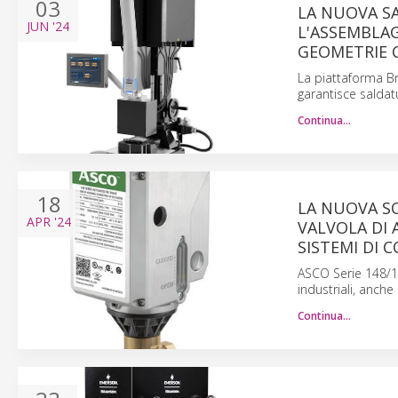
03
LA NUOVA S
JUN
'24
L'ASSEMBLAG
GEOMETRIE 
La piattaforma B
garantisce saldatu
Continua…
18
LA NUOVA S
APR
'24
VALVOLA DI 
SISTEMI DI
ASCO Serie 148/14
industriali, anche
Continua…