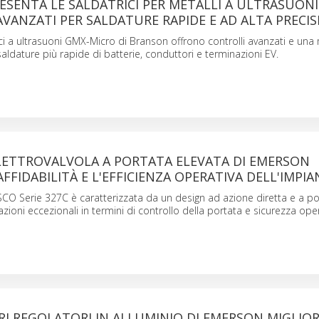
SENTA LE SALDATRICI PER METALLI A ULTRASUON
VANZATI PER SALDATURE RAPIDE E AD ALTA PRECIS
ci a ultrasuoni GMX-Micro di Branson offrono controlli avanzati e una 
saldature più rapide di batterie, conduttori e terminazioni EV.
LETTROVALVOLA A PORTATA ELEVATA DI EMERSON
FFIDABILITÀ E L'EFFICIENZA OPERATIVA DELL'IMPI
ASCO Serie 327C è caratterizzata da un design ad azione diretta e a po
zioni eccezionali in termini di controllo della portata e sicurezza oper
TRI REGOLATORI IN ALLUMINIO DI EMERSON MIGLIO