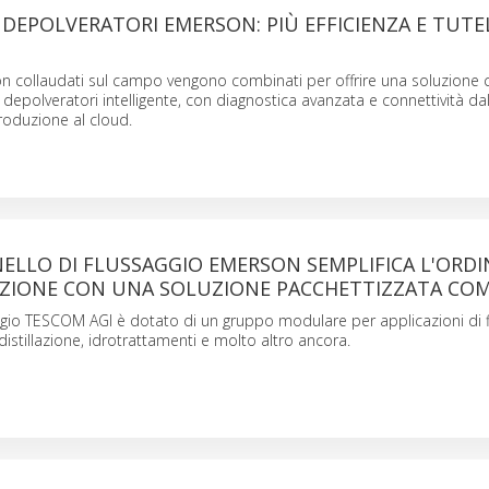
DEPOLVERATORI EMERSON: PIÙ EFFICIENZA E TUTE
on collaudati sul campo vengono combinati per offrire una soluzione 
epolveratori intelligente, con diagnostica avanzata e connettività dal
roduzione al cloud.
ELLO DI FLUSSAGGIO EMERSON SEMPLIFICA L'ORD
LAZIONE CON UNA SOLUZIONE PACCHETTIZZATA CO
aggio TESCOM AGI è dotato di un gruppo modulare per applicazioni di 
 distillazione, idrotrattamenti e molto altro ancora.