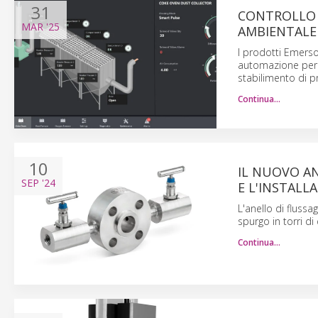
31
CONTROLLO 
MAR
'25
AMBIENTALE
I prodotti Emers
automazione per d
stabilimento di p
Continua…
10
IL NUOVO AN
SEP
'24
E L'INSTAL
L'anello di fluss
spurgo in torri di
Continua…