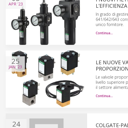
APR
'23
L’EFFICIENZ
In grado di gestire
641/642/643 conse
unico fornitore.
Continua…
25
LE NUOVE V
JAN
'23
PROPORZIONA
Le valvole propor
livello superiore
il settore aliment
Continua…
24
COLGATE-PAL