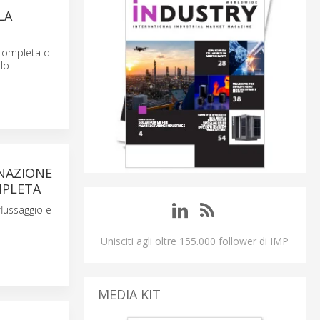
LA
completa di
lo
INAZIONE
MPLETA
flussaggio e
Unisciti agli oltre 155.000 follower di IMP
MEDIA KIT