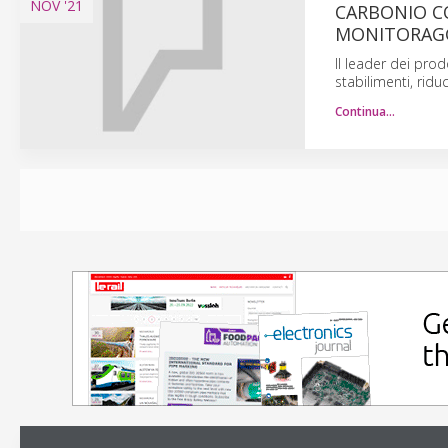
NOV
'21
CARBONIO C
MONITORAGG
Il leader dei pro
stabilimenti, rid
Continua…