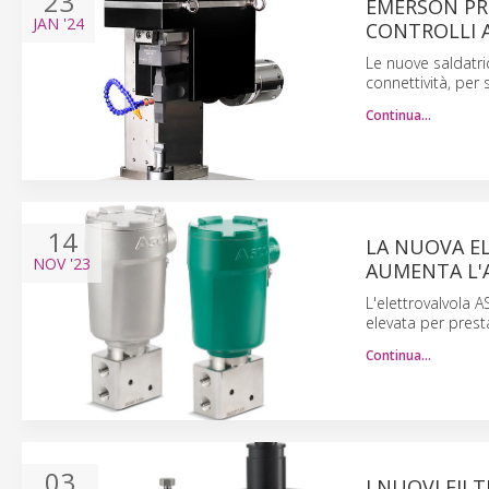
23
EMERSON PRE
JAN
'24
CONTROLLI A
Le nuove saldatri
connettività, per 
Continua…
14
LA NUOVA E
NOV
'23
AUMENTA L'A
L'elettrovalvola 
elevata per presta
Continua…
03
I NUOVI FIL