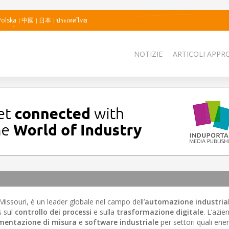
Polska
中國
日本
ประเทศไทย
NOTIZIE
ARTICOLI APPRO
Missouri, è un leader globale nel campo dell’
automazione industria
s sul
controllo dei processi
e sulla
trasformazione digitale
. L’azie
mentazione di misura
e
software industriale
per settori quali ene