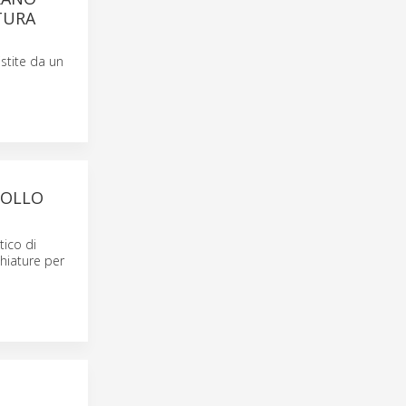
ITURA
stite da un
ROLLO
tico di
hiature per