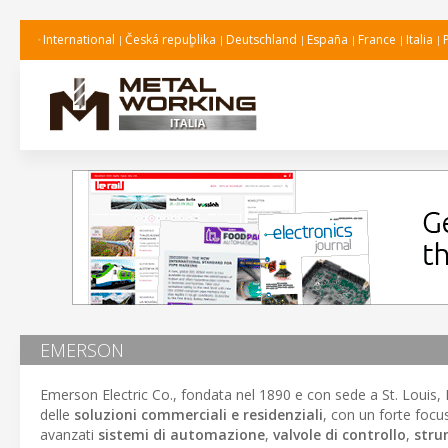
International
Česká republika
Deutschland
España
France
Italia
EMERSON
Emerson Electric Co., fondata nel 1890 e con sede a St. Louis, 
delle
soluzioni commerciali e residenziali
, con un forte focu
avanzati
sistemi di automazione
,
valvole di controllo
,
stru