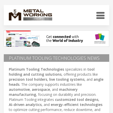
PLATINUM TOOLING TECHNOLOGIES NEWS
Platinum Tooling Technologies
specializes in
tool
holding and cutting solutions
, offering products like
precision tool holders
,
live tooling systems
, and
angle
heads
. The company supports industries like
automotive
,
aerospace
, and
machinery
manufacturing
, focusing on durability and precision.
Platinum Tooling integrates
customized tool designs
,
AI-driven analytics
, and
energy-efficient technologies
to optimize cutting performance, reduce downtime, and