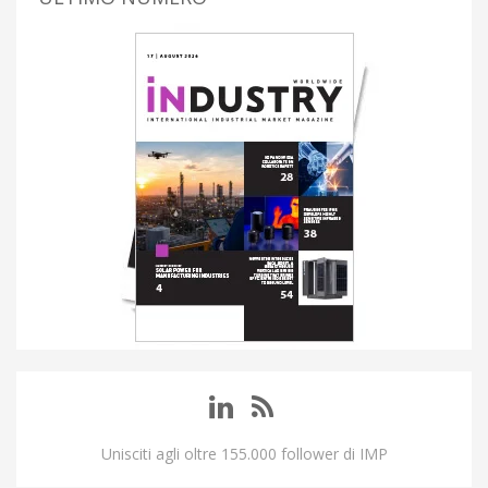
Unisciti agli oltre 155.000 follower di IMP