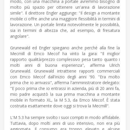
modo, con una macchina a portale avremmo bisogno di
molto più spazio per ottenere un'area di lavorazione
simile". Il direttore Engler aggiunge: "Il design a montante
mobile ci offre anche una maggiore flessibilità in termini di
lavorazione. Un portale limita notevolmente le possibilità,
sia in termini di altezza che, ad esempio, di fresatura
angolare".
Grunewald ed Engler spiegano anche perché alla fine la
Mecmill di Emco Mecof ha vinto la gara: "Il miglior
rapporto qualità/prezzo complessivo pesa tanto quanto i
molti anni di buona esperienza", afferma Ulrich
Grunewald. Grunewald intrattiene rapporti commerciali
con Emco Mecof dall'inizio degli anni '90. "Era molto
prima che io arrivassi", afferma l'amministratore delegato:
"E poco prima che io entrassi in azienda, più di 20 anni fa,
mio padre acquistò la sua prima macchina a montante
mobile in formato XL, la M 5.3, da Emco Mecof. È stata
costruita esattamente dove oggi si trova la Mecmill".
L'M 5.3 ha sempre svolto i suoi compiti in modo affidabile.
Tuttavia, dopo molti anni di uso intensivo, non era più
aggiornata. Il consumo era troppo elevato e alcune