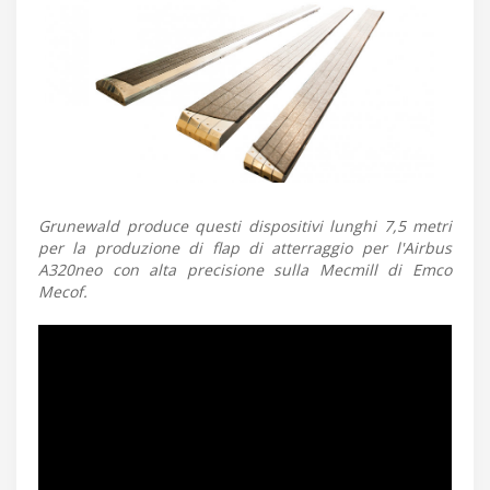
Grunewald produce questi dispositivi lunghi 7,5 metri
per la produzione di flap di atterraggio per l'Airbus
A320neo con alta precisione sulla Mecmill di Emco
Mecof.