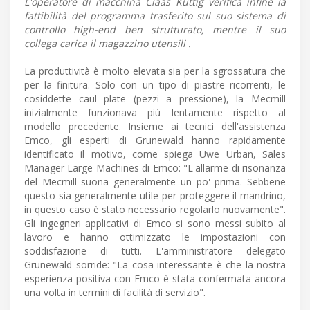
L'operatore di macchina Claas Kuttig verifica infine la
fattibilità del programma trasferito sul suo sistema di
controllo high-end ben strutturato, mentre il suo
collega carica il magazzino utensili .
La produttività è molto elevata sia per la sgrossatura che
per la finitura. Solo con un tipo di piastre ricorrenti, le
cosiddette caul plate (pezzi a pressione), la Mecmill
inizialmente funzionava più lentamente rispetto al
modello precedente. Insieme ai tecnici dell'assistenza
Emco, gli esperti di Grunewald hanno rapidamente
identificato il motivo, come spiega Uwe Urban, Sales
Manager Large Machines di Emco: "L'allarme di risonanza
del Mecmill suona generalmente un po' prima. Sebbene
questo sia generalmente utile per proteggere il mandrino,
in questo caso è stato necessario regolarlo nuovamente".
Gli ingegneri applicativi di Emco si sono messi subito al
lavoro e hanno ottimizzato le impostazioni con
soddisfazione di tutti. L'amministratore delegato
Grunewald sorride: "La cosa interessante è che la nostra
esperienza positiva con Emco è stata confermata ancora
una volta in termini di facilità di servizio".