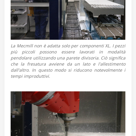
La Mecmill non è adatta solo per componenti XL. I pezzi
più piccoli possono essere lavorati in modalità
pendolare utilizzando una parete divisoria. Ciò significa
che la fresatura avviene da un lato e l'allestimento
dall'altro. In questo modo si riducono notevolmente i
tempi improduttivi.