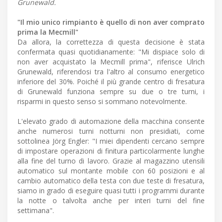
Grunewald.
"Il mio unico rimpianto è quello di non aver comprato
prima la Mecmill"
Da allora, la correttezza di questa decisione è stata
confermata quasi quotidianamente: "Mi dispiace solo di
non aver acquistato la Mecmill prima", riferisce Ulrich
Grunewald, riferendosi tra l'altro al consumo energetico
inferiore del 30%. Poiché il più grande centro di fresatura
di Grunewald funziona sempre su due o tre turni, i
risparmi in questo senso si sommano notevolmente.
L'elevato grado di automazione della macchina consente
anche numerosi turni notturni non presidiati, come
sottolinea Jörg Engler: "I miei dipendenti cercano sempre
di impostare operazioni di finitura particolarmente lunghe
alla fine del turno di lavoro. Grazie al magazzino utensili
automatico sul montante mobile con 60 posizioni e al
cambio automatico della testa con due teste di fresatura,
siamo in grado di eseguire quasi tutti i programmi durante
la notte o talvolta anche per interi turni del fine
settimana".