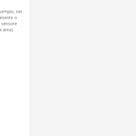
esempio, nei
resente o
l sensore
a area)