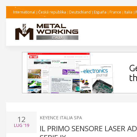
International
Česká republika
Deutschland
España
France
Italia
12
KEYENCE ITALIA SPA
LUG
'19
IL PRIMO SENSORE LASER A