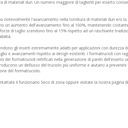
a di materiali duri. Un numero maggiore di taglienti per inserto conse
notevolmente l'avanzamento nella tornitura di materiali duri e/o la q
offrono un aumento dell'avanzamento fino al 100%, mantenendo costante
le forze di taglio scendono fino al 15% rispetto ad un raschiante tradizi
bilità.
 rendono gli inserti estremamente adatti per applicazioni con durezza d
lio e avanzamenti rispetto ai design esistenti. I formatrucioli con rag
i dei formatrucioli rettificati nella generazione di pareti dell'inserto u
 producono un deflusso del truciolo più uniforme e aiutano a prevenire 
one del formatruciolo.
ontattate il funzionario Seco di zona oppure visitate la nostra pagina 