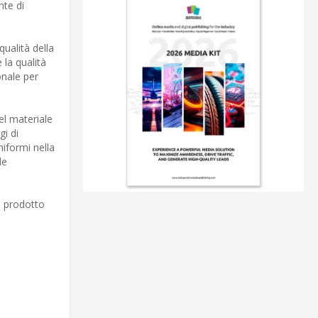
nte di
ualità della
 la qualità
onale per
el materiale
gi di
niformi nella
le
di prodotto