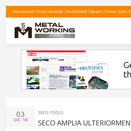
International
Česká republika
Deutschland
España
France
Italia
03
SECO TOOLS
DIC
'18
SECO AMPLIA ULTERIORMENT