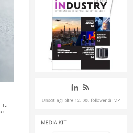
Unisciti agli oltre 155.000 follower di IMP
i. La
a di
MEDIA KIT